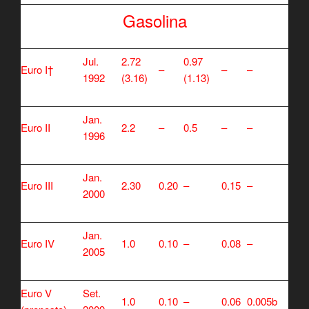
Gasolina
Jul.
2.72
0.97
Euro I†
–
–
–
1992
(3.16)
(1.13)
Jan.
Euro II
2.2
–
0.5
–
–
1996
Jan.
Euro III
2.30
0.20
–
0.15
–
2000
Jan.
Euro IV
1.0
0.10
–
0.08
–
2005
Euro V
Set.
1.0
0.10
–
0.06
0.005b