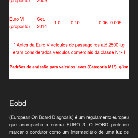
(proposto)
2009
Euro VI
Set.
1.0
0.10
–
0.06
0.005
(proposto)
2014
* Antes da Euro V veículos de passageiros até 2500 kg
eram considerados veículos comerciais da classe N1- I
Padrões de emissão para veículos leves (Categoria M1*), g/km
Eobd
(European On Board Diagnosis) é um regulamento europeu
que acompanha a norma EURO 3. O EOBD pretende
marcar o condutor como um intermediário de uma luz de