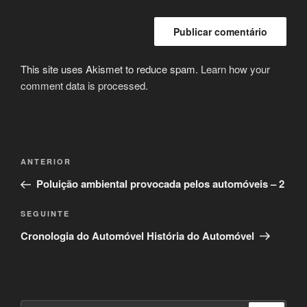
This site uses Akismet to reduce spam.
Learn how your
comment data is processed.
Navegação
Conteúdo
ANTERIOR
de
anterior
Poluição ambiental provocada pelos automóveis – 2
artigos
Conteúdo
SEGUINTE
seguinte
Cronologia do Automóvel História do Automóvel