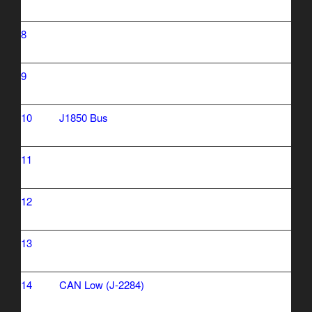
8
9
10
J1850 Bus
11
12
13
14
CAN Low (J-2284)