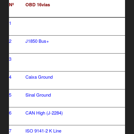
Nº
OBD 16vias
1
2
J1850 Bus+
3
4
Caixa Ground
5
Sinal Ground
6
CAN High (J-2284)
7
ISO 9141-2 K Line