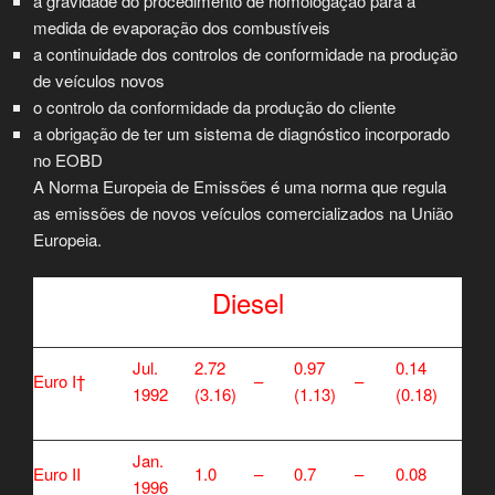
a gravidade do procedimento de homologação para a
medida de evaporação dos combustíveis
a continuidade dos controlos de conformidade na produção
de veículos novos
o controlo da conformidade da produção do cliente
a obrigação de ter um sistema de diagnóstico incorporado
no EOBD
A Norma Europeia de Emissões é uma norma que regula
as emissões de novos veículos comercializados na União
Europeia.
Diesel
Jul.
2.72
0.97
0.14
Euro I†
–
–
1992
(3.16)
(1.13)
(0.18)
Jan.
Euro II
1.0
–
0.7
–
0.08
1996