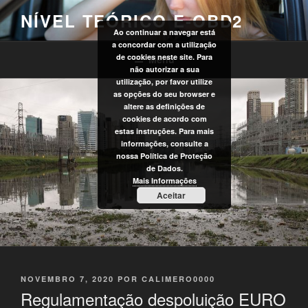
Saltar
NÍVEL TEÓRICO E-OBD2
para
Ao continuar a navegar está
o
a concordar com a utilização
conteúdo
de cookies neste site. Para
Menu
não autorizar a sua
utilização, por favor utilize
as opções do seu browser e
altere as definições de
cookies de acordo com
estas instruções. Para mais
informações, consulte a
nossa Política de Proteção
de Dados.
Mais Informações
Aceitar
PUBLICADO
NOVEMBRO 7, 2020
POR
CALIMERO0000
EM
Regulamentação despoluição EURO