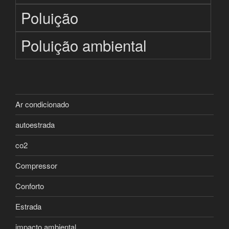
Poluição
Poluição ambiental
Ar condicionado
autoestrada
co2
Compressor
Conforto
Estrada
impacto ambiental