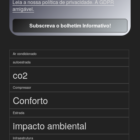
Leia a nossa política de privacidade. A GDPR
amigável.
Ar condicionado
autoestrada
co2
Compressor
Conforto
Estrada
impacto ambiental
Infraestrutura