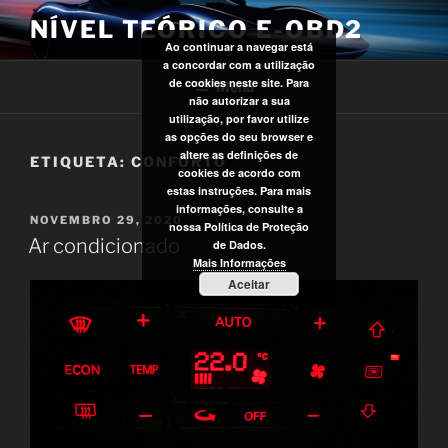
Saltar
NÍVEL TEÓRICO E-OBD2
para
Ao continuar a navegar está
o
a concordar com a utilização
conteúdo
de cookies neste site. Para
Menu
não autorizar a sua
utilização, por favor utilize
as opções do seu browser e
altere as definições de
ETIQUETA:
CONFORTO
cookies de acordo com
estas instruções. Para mais
informações, consulte a
PUBLICADO
NOVEMBRO 29, 2020
nossa Política de Proteção
EM
Ar condicionado
de Dados.
Mais Informações
Aceitar