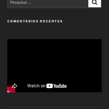
Pesqui
–
por:
1”
COMENTÁRIOS RECENTES