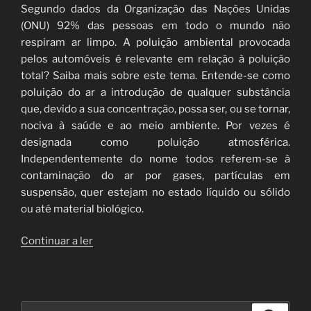
Segundo dados da Organização das Nações Unidas
(ONU) 92% das pessoas em todo o mundo não
respiram ar limpo. A poluição ambiental provocada
pelos automóveis é relevante em relação à poluição
total? Saiba mais sobre este tema.
Entende-se como
poluição do ar a introdução de qualquer substância
que, devido a sua concentração, possa ser, ou se tornar,
nociva à saúde e ao meio ambiente. Por vezes é
designada como poluição atmosférica.
Independentemente do nome todos referem-se à
contaminação do ar por gases, partículas em
suspensão, quer estejam no estado líquido ou sólido
ou até material biológico.
“Poluição
Continuar a ler
ambiental
provocada
pelos
automóveis
Pesquisar